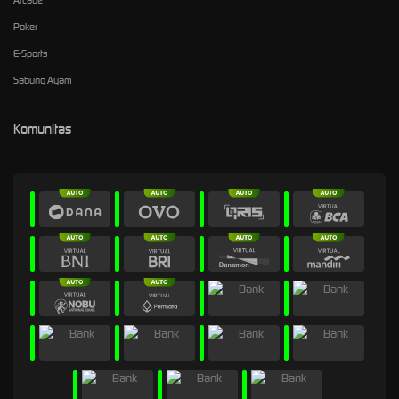
Poker
E-Sports
Sabung Ayam
Komunitas