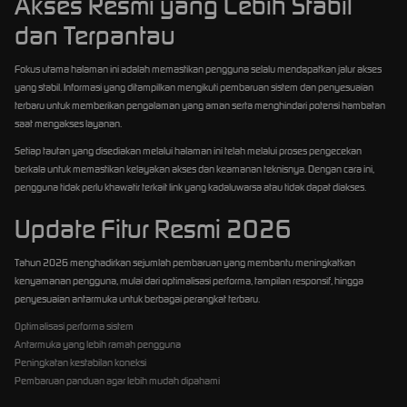
Akses Resmi yang Lebih Stabil
dan Terpantau
Fokus utama halaman ini adalah memastikan pengguna selalu mendapatkan jalur akses
yang stabil. Informasi yang ditampilkan mengikuti pembaruan sistem dan penyesuaian
terbaru untuk memberikan pengalaman yang aman serta menghindari potensi hambatan
saat mengakses layanan.
Setiap tautan yang disediakan melalui halaman ini telah melalui proses pengecekan
berkala untuk memastikan kelayakan akses dan keamanan teknisnya. Dengan cara ini,
pengguna tidak perlu khawatir terkait link yang kadaluwarsa atau tidak dapat diakses.
Update Fitur Resmi 2026
Tahun 2026 menghadirkan sejumlah pembaruan yang membantu meningkatkan
kenyamanan pengguna, mulai dari optimalisasi performa, tampilan responsif, hingga
penyesuaian antarmuka untuk berbagai perangkat terbaru.
Optimalisasi performa sistem
Antarmuka yang lebih ramah pengguna
Peningkatan kestabilan koneksi
Pembaruan panduan agar lebih mudah dipahami