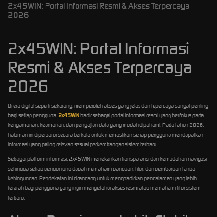
2x45WIN: Portal Informasi Resmi & Akses Terpercaya
2026
2x45WIN: Portal Informasi
Resmi & Akses Terpercaya
2026
Di era digital seperti sekarang, memperoleh akses yang jelas dan tepercaya sangat penting
bagi setiap pengguna.
2x45WIN
hadir sebagai portal informasi resmi yang berfokus pada
kenyamanan, keamanan, dan penyajian data yang mudah dipahami. Pada tahun 2026,
halaman ini diperbarui secara berkala untuk memastikan setiap pengguna mendapatkan
informasi yang paling relevan sesuai perkembangan sistem terbaru.
Sebagai platform informasi, 2x45WIN menekankan transparansi dan kemudahan navigasi
sehingga setiap pengunjung dapat memahami panduan, fitur, dan pembaruan tanpa
kebingungan. Pendekatan ini dirancang untuk menghadirkan pengalaman yang lebih
terarah bagi pengguna yang ingin mengetahui akses resmi atau memahami fitur sistem
terbaru.