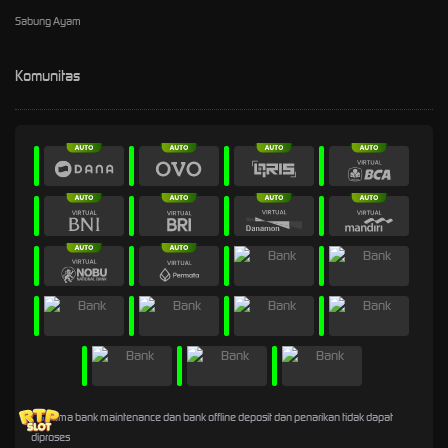
Sabung Ayam
Komunitas
* Selama bank maintenance dan bank offline deposit dan penarikan tidak dapat
diproses