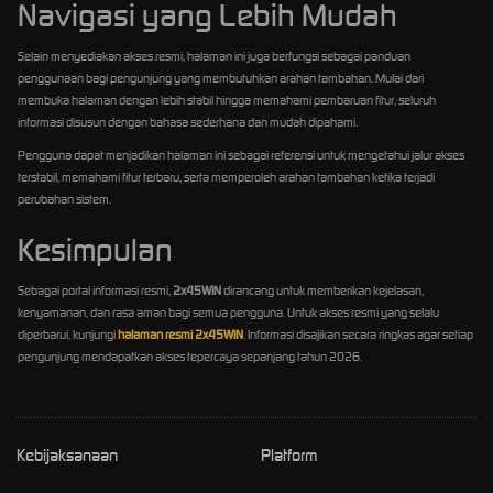
Navigasi yang Lebih Mudah
Selain menyediakan akses resmi, halaman ini juga berfungsi sebagai panduan
penggunaan bagi pengunjung yang membutuhkan arahan tambahan. Mulai dari
membuka halaman dengan lebih stabil hingga memahami pembaruan fitur, seluruh
informasi disusun dengan bahasa sederhana dan mudah dipahami.
Pengguna dapat menjadikan halaman ini sebagai referensi untuk mengetahui jalur akses
terstabil, memahami fitur terbaru, serta memperoleh arahan tambahan ketika terjadi
perubahan sistem.
Kesimpulan
Sebagai portal informasi resmi,
2x45WIN
dirancang untuk memberikan kejelasan,
kenyamanan, dan rasa aman bagi semua pengguna. Untuk akses resmi yang selalu
diperbarui, kunjungi
halaman resmi 2x45WIN
. Informasi disajikan secara ringkas agar setiap
pengunjung mendapatkan akses tepercaya sepanjang tahun 2026.
Kebijaksanaan
Platform