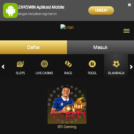
×
2X45WIN Aplikasi Mobile
UNDUH
Jangan tampilkan lagi hari ini
Daftar
Masuk
MES
SLOTS
LIVE CASINO
RACE
TOGEL
OLAHRAGA
C
BTi Gaming