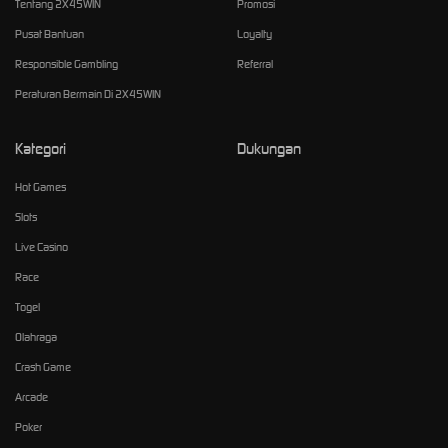
Tentang 2X45WIN
Promosi
Pusat Bantuan
Loyalty
Responsible Gambling
Referral
Peraturan Bermain Di 2X45WIN
Kategori
Dukungan
Hot Games
Slots
Live Casino
Race
Togel
Olahraga
Crash Game
Arcade
Poker