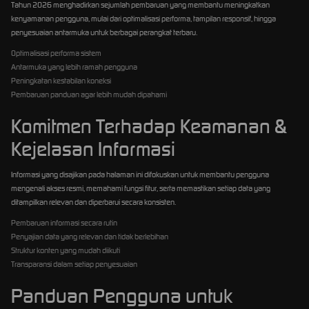
Tahun 2026 menghadirkan sejumlah pembaruan yang membantu meningkatkan
kenyamanan pengguna, mulai dari optimalisasi performa, tampilan responsif, hingga
penyesuaian antarmuka untuk berbagai perangkat terbaru.
Optimalisasi performa sistem
Antarmuka yang lebih ramah pengguna
Peningkatan kestabilan koneksi
Pembaruan panduan agar lebih mudah dipahami
Komitmen Terhadap Keamanan &
Kejelasan Informasi
Informasi yang disajikan pada halaman ini difokuskan untuk membantu pengguna
mengenali akses resmi, memahami fungsi fitur, serta memastikan setiap data yang
ditampilkan relevan dan diperbarui secara konsisten.
Pembaruan informasi secara rutin
Penyajian data yang relevan dan tidak berlebihan
Struktur konten yang mudah diikuti
Transparansi dalam setiap penyesuaian
Panduan Pengguna untuk