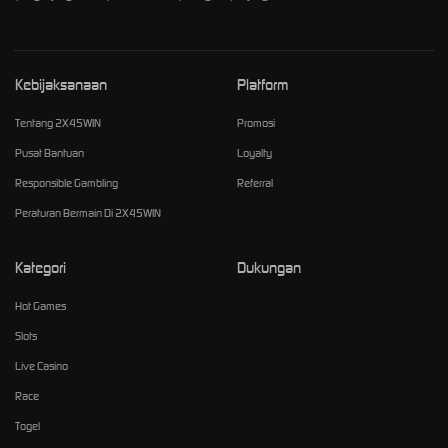
Kebijaksanaan
Platform
Tentang 2X45WIN
Promosi
Pusat Bantuan
Loyalty
Responsible Gambling
Referral
Peraturan Bermain Di 2X45WIN
Kategori
Dukungan
Hot Games
Slots
Live Casino
Race
Togel