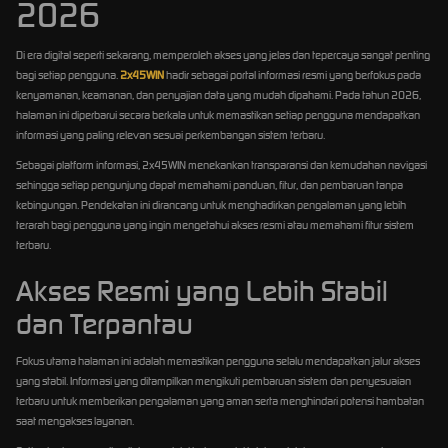
2026
Di era digital seperti sekarang, memperoleh akses yang jelas dan tepercaya sangat penting
bagi setiap pengguna.
2x45WIN
hadir sebagai portal informasi resmi yang berfokus pada
kenyamanan, keamanan, dan penyajian data yang mudah dipahami. Pada tahun 2026,
halaman ini diperbarui secara berkala untuk memastikan setiap pengguna mendapatkan
informasi yang paling relevan sesuai perkembangan sistem terbaru.
Sebagai platform informasi, 2x45WIN menekankan transparansi dan kemudahan navigasi
sehingga setiap pengunjung dapat memahami panduan, fitur, dan pembaruan tanpa
kebingungan. Pendekatan ini dirancang untuk menghadirkan pengalaman yang lebih
terarah bagi pengguna yang ingin mengetahui akses resmi atau memahami fitur sistem
terbaru.
Akses Resmi yang Lebih Stabil
dan Terpantau
Fokus utama halaman ini adalah memastikan pengguna selalu mendapatkan jalur akses
yang stabil. Informasi yang ditampilkan mengikuti pembaruan sistem dan penyesuaian
terbaru untuk memberikan pengalaman yang aman serta menghindari potensi hambatan
saat mengakses layanan.