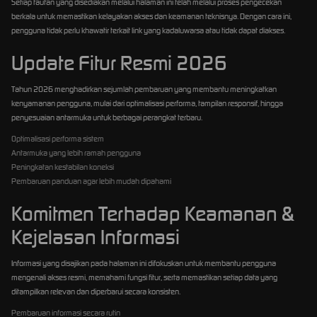
Setiap tautan yang disediakan melalui halaman ini telah melalui proses pengecekan
berkala untuk memastikan kelayakan akses dan keamanan teknisnya. Dengan cara ini,
pengguna tidak perlu khawatir terkait link yang kadaluwarsa atau tidak dapat diakses.
Update Fitur Resmi 2026
Tahun 2026 menghadirkan sejumlah pembaruan yang membantu meningkatkan
kenyamanan pengguna, mulai dari optimalisasi performa, tampilan responsif, hingga
penyesuaian antarmuka untuk berbagai perangkat terbaru.
Optimalisasi performa sistem
Antarmuka yang lebih ramah pengguna
Peningkatan kestabilan koneksi
Pembaruan panduan agar lebih mudah dipahami
Komitmen Terhadap Keamanan &
Kejelasan Informasi
Informasi yang disajikan pada halaman ini difokuskan untuk membantu pengguna
mengenali akses resmi, memahami fungsi fitur, serta memastikan setiap data yang
ditampilkan relevan dan diperbarui secara konsisten.
Pembaruan informasi secara rutin