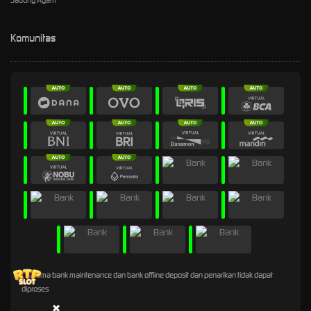
Komunitas
* Selama bank maintenance dan bank offline deposit dan penarikan tidak dapat
diproses