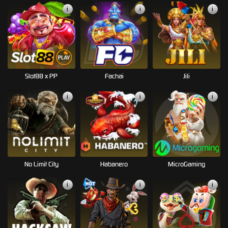
i
i
i
Slot88 x PP
Fachai
Jili
i
i
i
No Limit City
Habanero
MicroGaming
i
i
i