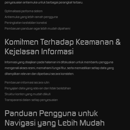
penyesuaian antarmuka untuk berbagai perangkat terbaru.
Optimalisasi performa sistem
Antarmuka yang lebih ramah pengguna
Peningkatan kestabilan koneksi
Pembaruan panduan agar lebih mudah dipahami
Komitmen Terhadap Keamanan &
Kejelasan Informasi
Informasi yang disajikan pada halaman ini difokuskan untuk membantu pengguna
mengenali akses resmi, memahami fungsi fitur, serta memastikan setiap data yang
ditampilkan relevan dan diperbarui secara konsisten.
Pembaruan informasi secara rutin
Penyajian data yang relevan dan tidak berlebihan
Struktur konten yang mudah diikuti
Transparansi dalam setiap penyesuaian
Panduan Pengguna untuk
Navigasi yang Lebih Mudah