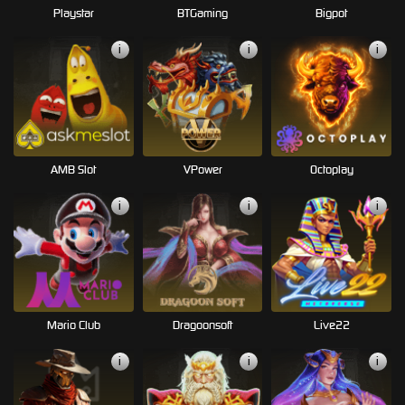
Playstar
BTGaming
Bigpot
i
i
i
AMB Slot
VPower
Octoplay
i
i
i
Mario Club
Dragoonsoft
Live22
i
i
i