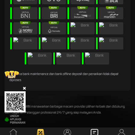
* Selama bank maintenance dan bank offline deposit dan penarikan tidak dapat
diproses
©2026 2X45WIN menawarkan berbagai macam provider pilihan terbaik dan didukung
oleh Layanan Pelanggan profesional 24/7 yang siap melayani Anda.
UNDUH
APLIKASI
PERMAINAN