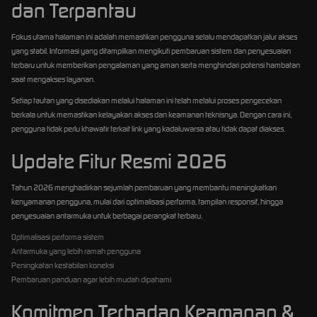
dan Terpantau
Fokus utama halaman ini adalah memastikan pengguna selalu mendapatkan jalur akses
yang stabil. Informasi yang ditampilkan mengikuti pembaruan sistem dan penyesuaian
terbaru untuk memberikan pengalaman yang aman serta menghindari potensi hambatan
saat mengakses layanan.
Setiap tautan yang disediakan melalui halaman ini telah melalui proses pengecekan
berkala untuk memastikan kelayakan akses dan keamanan teknisnya. Dengan cara ini,
pengguna tidak perlu khawatir terkait link yang kadaluwarsa atau tidak dapat diakses.
Update Fitur Resmi 2026
Tahun 2026 menghadirkan sejumlah pembaruan yang membantu meningkatkan
kenyamanan pengguna, mulai dari optimalisasi performa, tampilan responsif, hingga
penyesuaian antarmuka untuk berbagai perangkat terbaru.
Optimalisasi performa sistem
Antarmuka yang lebih ramah pengguna
Peningkatan kestabilan koneksi
Pembaruan panduan agar lebih mudah dipahami
Komitmen Terhadap Keamanan &