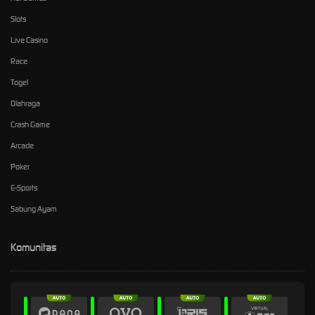
Slots
Live Casino
Race
Togel
Olahraga
Crash Game
Arcade
Poker
E-Sports
Sabung Ayam
Komunitas