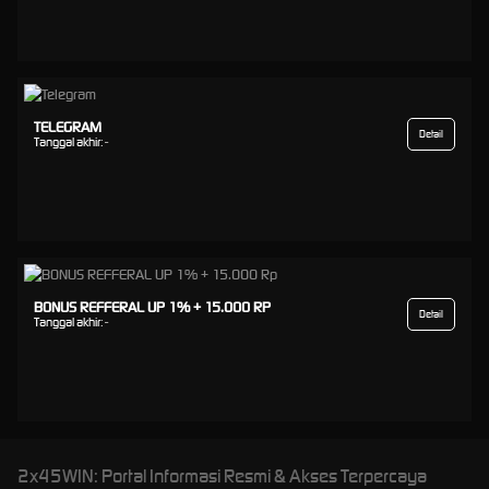
TELEGRAM
Detail
Tanggal akhir:
-
BONUS REFFERAL UP 1% + 15.000 RP
Detail
Tanggal akhir:
-
2x45WIN: Portal Informasi Resmi & Akses Terpercaya