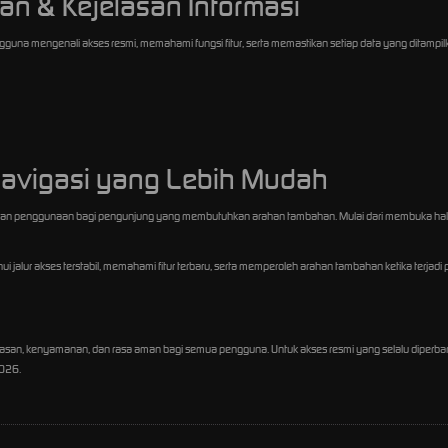
n & Kejelasan Informasi
guna mengenali akses resmi, memahami fungsi fitur, serta memastikan setiap data yang ditampilk
avigasi yang Lebih Mudah
nduan penggunaan bagi pengunjung yang membutuhkan arahan tambahan. Mulai dari membuka hala
jalur akses terstabil, memahami fitur terbaru, serta memperoleh arahan tambahan ketika terjadi
asan, kenyamanan, dan rasa aman bagi semua pengguna. Untuk akses resmi yang selalu diperbar
2026.