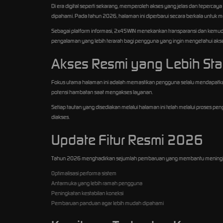
Di era digital seperti sekarang, memperoleh akses yang jelas dan tepercay
dipahami. Pada tahun 2026, halaman ini diperbarui secara berkala untuk 
Sebagai platform informasi, 2x45WIN menekankan transparansi dan kemud
pengalaman yang lebih terarah bagi pengguna yang ingin mengetahui akses
Akses Resmi yang Lebih Sta
Fokus utama halaman ini adalah memastikan pengguna selalu mendapatkan
potensi hambatan saat mengakses layanan.
Setiap tautan yang disediakan melalui halaman ini telah melalui proses pe
diakses.
Update Fitur Resmi 2026
Tahun 2026 menghadirkan sejumlah pembaruan yang membantu meningkatkan
Optimalisasi performa sistem
Antarmuka yang lebih ramah pengguna
Peningkatan kestabilan koneksi
Pembaruan panduan agar lebih mudah dipahami