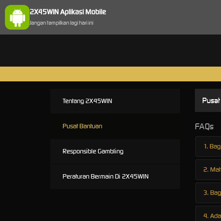
2X45WIN Aplikasi Mobile
Jangan tampilkan lagi hari ini
Pusat
Tentang 2X45WIN
FAQs
Pusat Bantuan
1. Ba
Responsible Gambling
2. Mat
Peraturan Bermain Di 2X45WIN
3. Ba
4. Ada