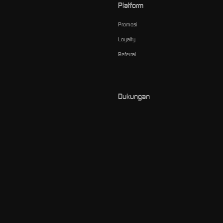
Platform
Promosi
Loyalty
Referral
Dukungan