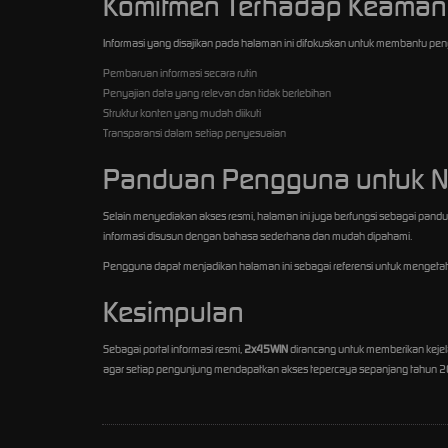
Komitmen Terhadap Keamana
Informasi yang disajikan pada halaman ini difokuskan untuk membantu peng
Pembaruan informasi secara rutin
Penyajian data yang relevan dan tidak berlebihan
Struktur konten yang mudah diikuti
Transparansi dalam setiap penyesuaian
Panduan Pengguna untuk N
Selain menyediakan akses resmi, halaman ini juga berfungsi sebagai pa
informasi disusun dengan bahasa sederhana dan mudah dipahami.
Pengguna dapat menjadikan halaman ini sebagai referensi untuk mengetahui 
Kesimpulan
Sebagai portal informasi resmi,
2x45WIN
dirancang untuk memberikan kejel
agar setiap pengunjung mendapatkan akses tepercaya sepanjang tahun 