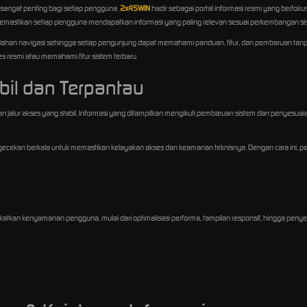
a sangat penting bagi setiap pengguna.
2x45WIN
hadir sebagai portal informasi resmi yang berf
memastikan setiap pengguna mendapatkan informasi yang paling relevan sesuai perkembangan sis
ahan navigasi sehingga setiap pengunjung dapat memahami panduan, fitur, dan pembaruan tanp
 resmi atau memahami fitur sistem terbaru.
bil dan Terpantau
 jalur akses yang stabil. Informasi yang ditampilkan mengikuti pembaruan sistem dan penyesu
ngecekan berkala untuk memastikan kelayakan akses dan keamanan teknisnya. Dengan cara ini, peng
 kenyamanan pengguna, mulai dari optimalisasi performa, tampilan responsif, hingga penyes