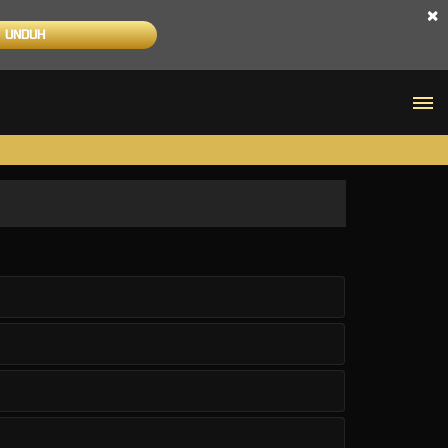
×
UNDUH