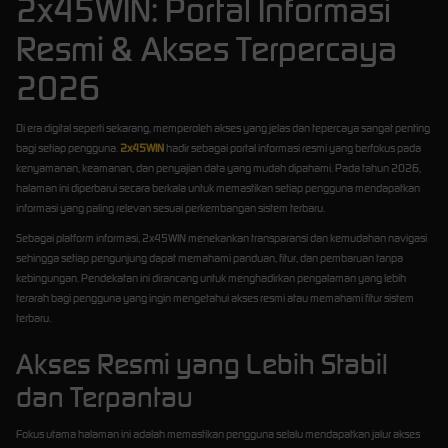
2x45WIN: Portal Informasi
Resmi & Akses Terpercaya
2026
Di era digital seperti sekarang, memperoleh akses yang jelas dan tepercaya sangat penting
bagi setiap pengguna.
2x45WIN
hadir sebagai portal informasi resmi yang berfokus pada
kenyamanan, keamanan, dan penyajian data yang mudah dipahami. Pada tahun 2026,
halaman ini diperbarui secara berkala untuk memastikan setiap pengguna mendapatkan
informasi yang paling relevan sesuai perkembangan sistem terbaru.
Sebagai platform informasi, 2x45WIN menekankan transparansi dan kemudahan navigasi
sehingga setiap pengunjung dapat memahami panduan, fitur, dan pembaruan tanpa
kebingungan. Pendekatan ini dirancang untuk menghadirkan pengalaman yang lebih
terarah bagi pengguna yang ingin mengetahui akses resmi atau memahami fitur sistem
terbaru.
Akses Resmi yang Lebih Stabil
dan Terpantau
Fokus utama halaman ini adalah memastikan pengguna selalu mendapatkan jalur akses