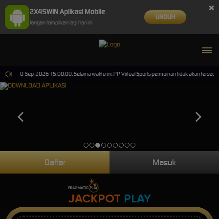
×
2X45WIN Aplikasi Mobile
UNDUH
Jangan tampilkan lagi hari ini
ampai 30-Sep-2026 15.00.00. Selama waktu ini, PP Virtual Sports permainan tidak akan tersedi
Daftar
Masuk
JACKPOT
PLAY