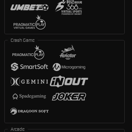
Crash Game
Arcade