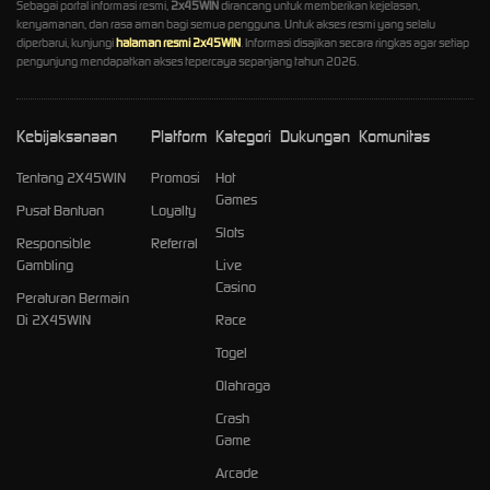
Sebagai portal informasi resmi,
2x45WIN
dirancang untuk memberikan kejelasan,
kenyamanan, dan rasa aman bagi semua pengguna. Untuk akses resmi yang selalu
diperbarui, kunjungi
halaman resmi 2x45WIN
. Informasi disajikan secara ringkas agar setiap
pengunjung mendapatkan akses tepercaya sepanjang tahun 2026.
Kebijaksanaan
Platform
Kategori
Dukungan
Komunitas
Tentang 2X45WIN
Promosi
Hot
Games
Pusat Bantuan
Loyalty
Slots
Responsible
Referral
Gambling
Live
Casino
Peraturan Bermain
Di 2X45WIN
Race
Togel
Olahraga
Crash
Game
Arcade