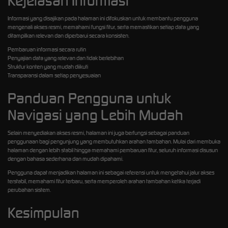
Kejelasan Informasi
Informasi yang disajikan pada halaman ini difokuskan untuk membantu pengguna
mengenali akses resmi, memahami fungsi fitur, serta memastikan setiap data yang
ditampilkan relevan dan diperbarui secara konsisten.
Pembaruan informasi secara rutin
Penyajian data yang relevan dan tidak berlebihan
Struktur konten yang mudah diikuti
Transparansi dalam setiap penyesuaian
Panduan Pengguna untuk
Navigasi yang Lebih Mudah
Selain menyediakan akses resmi, halaman ini juga berfungsi sebagai panduan
penggunaan bagi pengunjung yang membutuhkan arahan tambahan. Mulai dari membuka
halaman dengan lebih stabil hingga memahami pembaruan fitur, seluruh informasi disusun
dengan bahasa sederhana dan mudah dipahami.
Pengguna dapat menjadikan halaman ini sebagai referensi untuk mengetahui jalur akses
terstabil, memahami fitur terbaru, serta memperoleh arahan tambahan ketika terjadi
perubahan sistem.
Kesimpulan