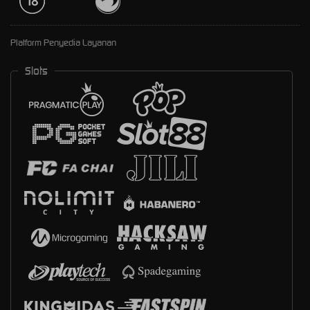
Platform Penyedia Layanan
Slots