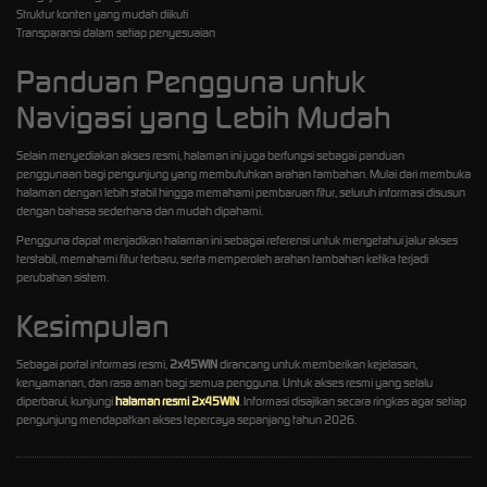
Struktur konten yang mudah diikuti
Transparansi dalam setiap penyesuaian
Panduan Pengguna untuk
Navigasi yang Lebih Mudah
Selain menyediakan akses resmi, halaman ini juga berfungsi sebagai panduan
penggunaan bagi pengunjung yang membutuhkan arahan tambahan. Mulai dari membuka
halaman dengan lebih stabil hingga memahami pembaruan fitur, seluruh informasi disusun
dengan bahasa sederhana dan mudah dipahami.
Pengguna dapat menjadikan halaman ini sebagai referensi untuk mengetahui jalur akses
terstabil, memahami fitur terbaru, serta memperoleh arahan tambahan ketika terjadi
perubahan sistem.
Kesimpulan
Sebagai portal informasi resmi,
2x45WIN
dirancang untuk memberikan kejelasan,
kenyamanan, dan rasa aman bagi semua pengguna. Untuk akses resmi yang selalu
diperbarui, kunjungi
halaman resmi 2x45WIN
. Informasi disajikan secara ringkas agar setiap
pengunjung mendapatkan akses tepercaya sepanjang tahun 2026.