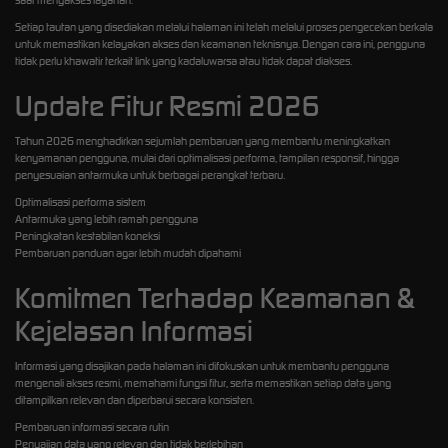
saat mengakses layanan.
Setiap tautan yang disediakan melalui halaman ini telah melalui proses pengecekan berkala
untuk memastikan kelayakan akses dan keamanan teknisnya. Dengan cara ini, pengguna
tidak perlu khawatir terkait link yang kadaluwarsa atau tidak dapat diakses.
Update Fitur Resmi 2026
Tahun 2026 menghadirkan sejumlah pembaruan yang membantu meningkatkan
kenyamanan pengguna, mulai dari optimalisasi performa, tampilan responsif, hingga
penyesuaian antarmuka untuk berbagai perangkat terbaru.
Optimalisasi performa sistem
Antarmuka yang lebih ramah pengguna
Peningkatan kestabilan koneksi
Pembaruan panduan agar lebih mudah dipahami
Komitmen Terhadap Keamanan &
Kejelasan Informasi
Informasi yang disajikan pada halaman ini difokuskan untuk membantu pengguna
mengenali akses resmi, memahami fungsi fitur, serta memastikan setiap data yang
ditampilkan relevan dan diperbarui secara konsisten.
Pembaruan informasi secara rutin
Penyajian data yang relevan dan tidak berlebihan