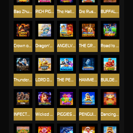
Bao Zhu Fortune
RICH PIGGIES
The Hallowin Bats
Ore Rush: Cart Collector
BUFFALO LEGEND
Crown of Hades
Dragon's Blaze Link
ANGELVSDEVIL SEA DUEL
THE GREAT FIREFIGHTER
Road to Glory
Thunder Lord
LORD OF THE GODS
THE PENGUINS
HAMMER OF THUNDER
BUILDER'S FRENZY
INFECTED ZONE
Wicked Wins: Crystals
PIGGIES WEALTHY ANGELIC
PENGUIN QUEST
Dancing Golden Drums