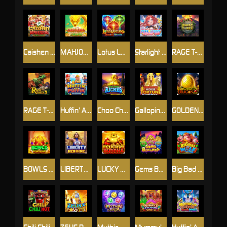
Caishen Mahjong: Triple Luck
MAHJONG BONUS
Lotus Lanterns: Dragon's Fortune
Starlight Princess 2000
RAGE T-REX
RAGE T-REX 2
Huffin’ And Puffin’ Rising
Choo Choo Riches
Galloping Horse Fortune
GOLDEN DRAGON EGG
BOWLS OF FORTUNE
LIBERTY HEROINER
LUCKY BUDDHA
Gems Bonanza
Big Bad Wolf