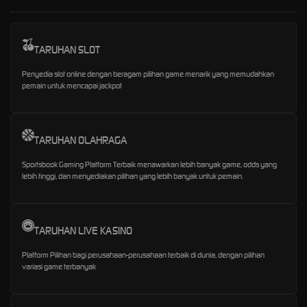
TARUHAN SLOT
Penyedia slot online dengan beragam pilihan game menarik yang memudahkan
pemain untuk mencapai jackpot
TARUHAN OLAHRAGA
Sportsbook Gaming Platform Terbaik menawarkan lebih banyak game, odds yang
lebih tinggi, dan menyediakan pilihan yang lebih banyak untuk pemain.
TARUHAN LIVE KASINO
Platform Pilihan bagi perusahaan-perusahaan terbaik di dunia, dengan pilihan
variasi game terbanyak