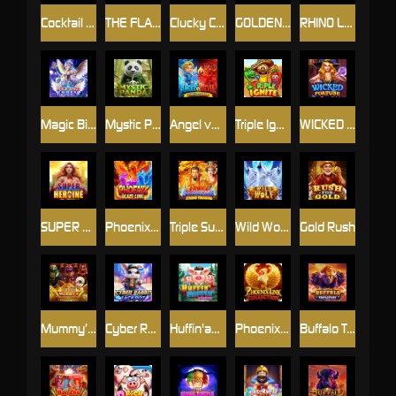
Cocktail City
THE FLAME CITY
Clucky Cash
GOLDEN TRAIN DELUXE
RHINO LEGEND
Magic Bingo Queen
Mystic Panda
Angel vs Devil Ultimate Goal Showdown
Triple Ignite
WICKED FORTUNE
SUPER HEROINE
Phoenix Blaze Link
Triple Supreme Xtreme Treasure
Wild Wolf Xtreme
Gold Rush
Mummy’s Treasure Quest
Cyber Rabbit
Huffin'and Puffin'Jackpot
Phoenix Link - Collection
Buffalo Triple Fury