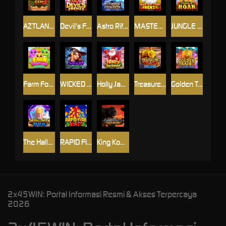
AZTLAN GEMS3
Devil’s Frenzy
Astro Rift Bonanza
MASTER CHEF FRENZY
JUNGLE ROAR
Farm Fortune Wheel
WICKED RICHES
Holly Jackpot
Treasure Train Deluxe
Golden Train Ⅲ: Black Ore
The Halloween Rascal
RAPID FIRE BLAST
King Kong Treasure
2x45WIN: Portal Informasi Resmi & Akses Terpercaya
2026