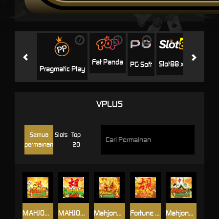
i
i
i
i
i
Facha
Fat Panda
Slot88 x PP
PG Soft
Pragmatic Play
VPLUS
Semua
Slots
Top
permainan
20
MAHJONG FORTUNE
MAHJONG WINS
Mahjong Fortune 3
Fortune Mahjong
Mahjong Fortune 2: Dragon Riches