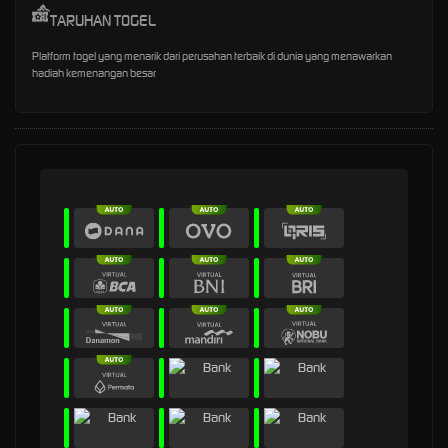
TARUHAN TOGEL
Platform togel yang menarik dari perusahan terbaik di dunia yang menawarkan
hadiah kemenangan besar