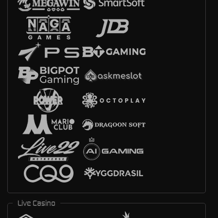
Live Casino