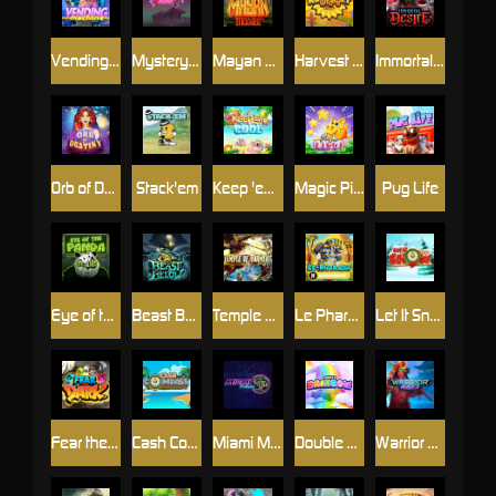
Vending Machine
Mystery Motel
Mayan Stackways
Harvest Wilds
Immortal Desire
Orb of Destiny
Stack'em
Keep 'em Cool
Magic Piggy
Pug Life
Eye of the Panda
Beast Below
Temple of Torment
Le Pharaoh
Let It Snow
Fear the Dark
Cash Compass
Miami Multiplier
Double Rainbow
Warrior Ways