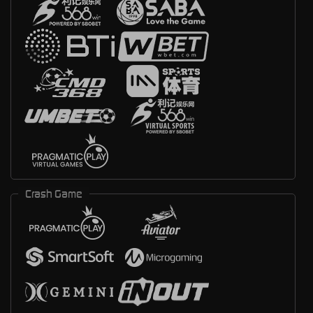
Crash Game