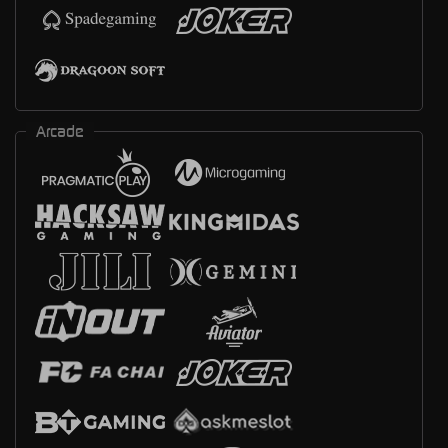
Arcade