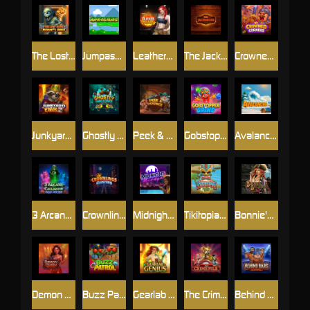
The Lost Book of Mummy’s Curse
Jumpasaurs
Leatherheads
The Jack & Rose
Crowned Corners
Junkyard Kings 2
Ghostly Hallows
Peek & Pounce
Gobstopper Grind
Avalanche
3 Arcane Cauldrons
Crownlings Clusters
Midnight Mirage
Tikitopia BoosterBelt
Bonnie's Buccaneers
Demon Queen
Buzz Patrol
Gearlab Genius
The Crime File
Behind Bars: Masterplan