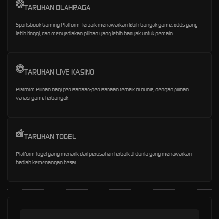
TARUHAN OLAHRAGA
Sportsbook Gaming Platform Terbaik menawarkan lebih banyak game, odds yang
lebih tinggi, dan menyediakan pilihan yang lebih banyak untuk pemain.
TARUHAN LIVE KASINO
Platform Pilihan bagi perusahaan-perusahaan terbaik di dunia, dengan pilihan
variasi game terbanyak
TARUHAN TOGEL
Platform togel yang menarik dari perusahan terbaik di dunia yang menawarkan
hadiah kemenangan besar