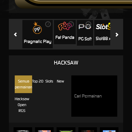
i
i
i
i
i
Facha
Fat Panda
Slot88 x PP
PG Soft
Pragmatic Play
HACKSAW
Semua
Top 20
Slots
New
permainan
Hacksaw
Open
RGS