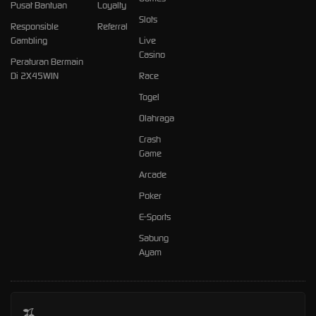
Pusat Bantuan
Loyalty
Slots
Responsible
Referral
Gambling
Live
Casino
Peraturan Bermain
Di 2X45WIN
Race
Togel
Olahraga
Crash
Game
Arcade
Poker
E-Sports
Sabung
Ayam