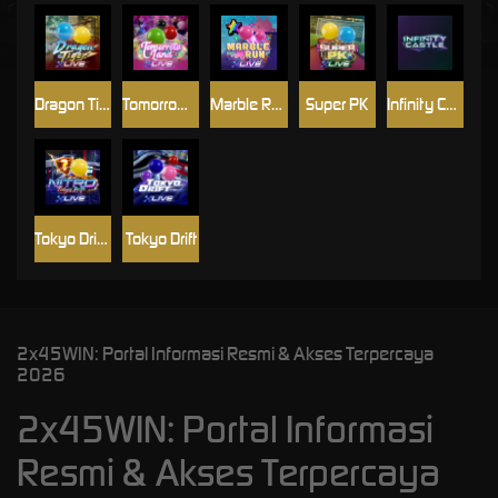
Dragon Tiger
Tomorrow land
Marble Run
Super PK
Infinity Castle
Tokyo Drift Nitro
Tokyo Drift
2x45WIN: Portal Informasi Resmi & Akses Terpercaya
2026
2x45WIN: Portal Informasi
Resmi & Akses Terpercaya