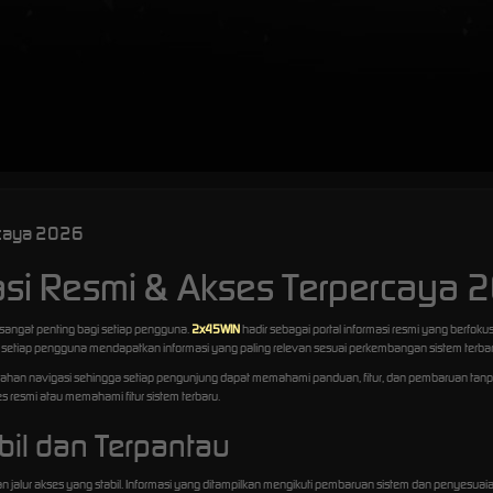
rcaya 2026
asi Resmi & Akses Terpercaya 
a sangat penting bagi setiap pengguna.
2x45WIN
hadir sebagai portal informasi resmi yang berf
 setiap pengguna mendapatkan informasi yang paling relevan sesuai perkembangan sistem terbar
ahan navigasi sehingga setiap pengunjung dapat memahami panduan, fitur, dan pembaruan tanp
 resmi atau memahami fitur sistem terbaru.
bil dan Terpantau
jalur akses yang stabil. Informasi yang ditampilkan mengikuti pembaruan sistem dan penyesu