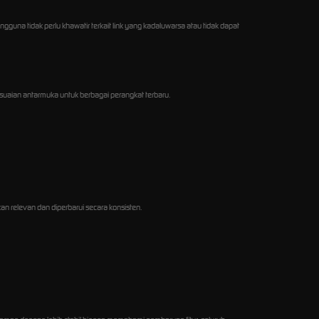
guna tidak perlu khawatir terkait link yang kadaluwarsa atau tidak dapat
aian antarmuka untuk berbagai perangkat terbaru.
n relevan dan diperbarui secara konsisten.