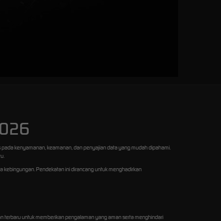
2026
okus pada kenyamanan, keamanan, dan penyajian data yang mudah dipahami.
u.
a kebingungan. Pendekatan ini dirancang untuk menghadirkan
aian terbaru untuk memberikan pengalaman yang aman serta menghindari