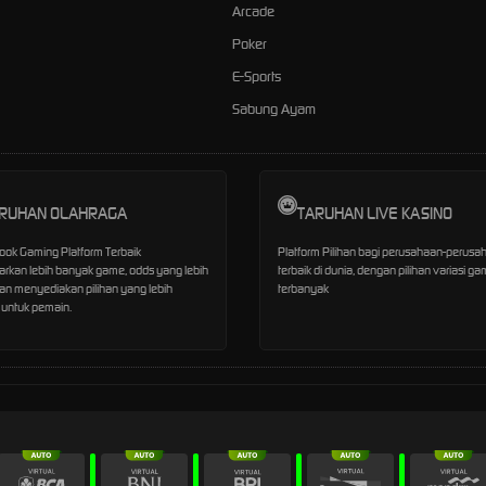
Arcade
Poker
E-Sports
Sabung Ayam
RUHAN OLAHRAGA
TARUHAN LIVE KASINO
ook Gaming Platform Terbaik
Platform Pilihan bagi perusahaan-perusa
kan lebih banyak game, odds yang lebih
terbaik di dunia, dengan pilihan variasi g
 dan menyediakan pilihan yang lebih
terbanyak
untuk pemain.