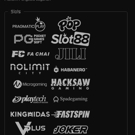
Slots