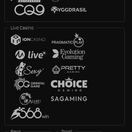
Live Casino
Race
Togel