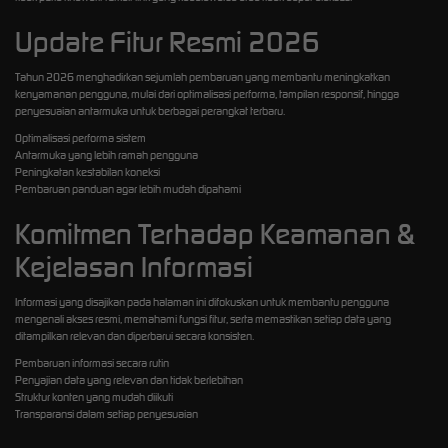
Update Fitur Resmi 2026
Tahun 2026 menghadirkan sejumlah pembaruan yang membantu meningkatkan
kenyamanan pengguna, mulai dari optimalisasi performa, tampilan responsif, hingga
penyesuaian antarmuka untuk berbagai perangkat terbaru.
Optimalisasi performa sistem
Antarmuka yang lebih ramah pengguna
Peningkatan kestabilan koneksi
Pembaruan panduan agar lebih mudah dipahami
Komitmen Terhadap Keamanan &
Kejelasan Informasi
Informasi yang disajikan pada halaman ini difokuskan untuk membantu pengguna
mengenali akses resmi, memahami fungsi fitur, serta memastikan setiap data yang
ditampilkan relevan dan diperbarui secara konsisten.
Pembaruan informasi secara rutin
Penyajian data yang relevan dan tidak berlebihan
Struktur konten yang mudah diikuti
Transparansi dalam setiap penyesuaian