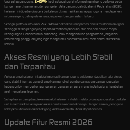
bagi setiap pengguna.
2x45WIN
hadir sebagai portal informasi resmi yang berfokus pada
kenyamanan, keamanan, dan penyajian data yang mudah dipahami. Pada tahun 2026,
halaman ini diperbarui secara berkala untuk memastikan setiap pengguna mendapatkan
informasi yang paling relevan sesuai perkembangan sistem terbaru.
Sebagai platform informasi, 2x45WIN menekankan transparansi dan kemudahan navigasi
sehingga setiap pengunjung dapat memahami panduan, fitur, dan pembaruan tanpa
kebingungan. Pendekatan ini dirancang untuk menghadirkan pengalaman yang lebih
terarah bagi pengguna yang ingin mengetahui akses resmi atau memahami fitur sistem
terbaru.
Akses Resmi yang Lebih Stabil
dan Terpantau
Fokus utama halaman ini adalah memastikan pengguna selalu mendapatkan jalur akses
yang stabil. Informasi yang ditampilkan mengikuti pembaruan sistem dan penyesuaian
terbaru untuk memberikan pengalaman yang aman serta menghindari potensi hambatan
saat mengakses layanan.
Setiap tautan yang disediakan melalui halaman ini telah melalui proses pengecekan berkala
untuk memastikan kelayakan akses dan keamanan teknisnya. Dengan cara ini, pengguna
tidak perlu khawatir terkait link yang kadaluwarsa atau tidak dapat diakses.
Update Fitur Resmi 2026