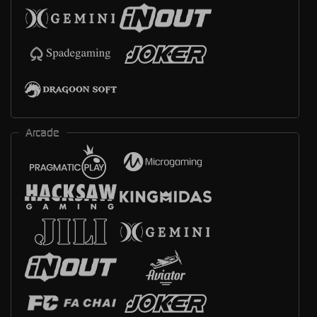
Arcade