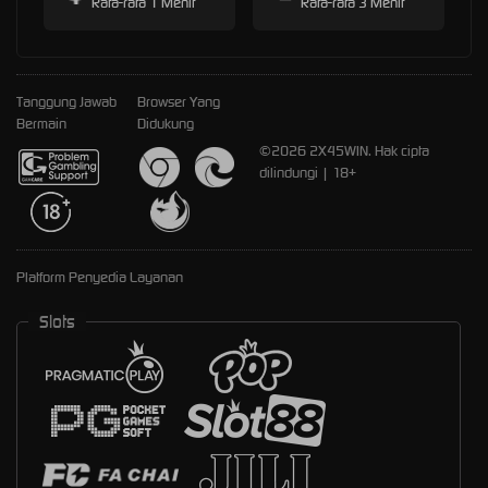
Rata-rata 1 Menit
Rata-rata 3 Menit
Tanggung Jawab
Browser Yang
Bermain
Didukung
©2026 2X45WIN. Hak cipta
dilindungi | 18+
Platform Penyedia Layanan
Slots