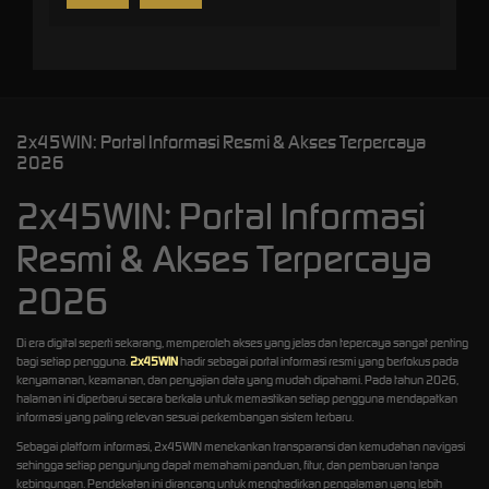
2x45WIN: Portal Informasi Resmi & Akses Terpercaya
2026
2x45WIN: Portal Informasi
Resmi & Akses Terpercaya
2026
Di era digital seperti sekarang, memperoleh akses yang jelas dan tepercaya sangat penting
bagi setiap pengguna.
2x45WIN
hadir sebagai portal informasi resmi yang berfokus pada
kenyamanan, keamanan, dan penyajian data yang mudah dipahami. Pada tahun 2026,
halaman ini diperbarui secara berkala untuk memastikan setiap pengguna mendapatkan
informasi yang paling relevan sesuai perkembangan sistem terbaru.
Sebagai platform informasi, 2x45WIN menekankan transparansi dan kemudahan navigasi
sehingga setiap pengunjung dapat memahami panduan, fitur, dan pembaruan tanpa
kebingungan. Pendekatan ini dirancang untuk menghadirkan pengalaman yang lebih