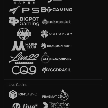
Live Casino