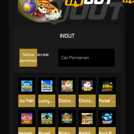
INOUT
Semua
Arcade
permainan
Ice Fish
Lucky Ducky
Chicken Road 2.0
Chicken Road
Forest Arrow
Hamster Run
Penalty Unlimited
Plinko Aztec
Rabbit Road
Rock Paper Scissors