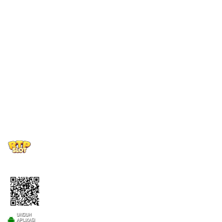
UNDUH
APLIKASI