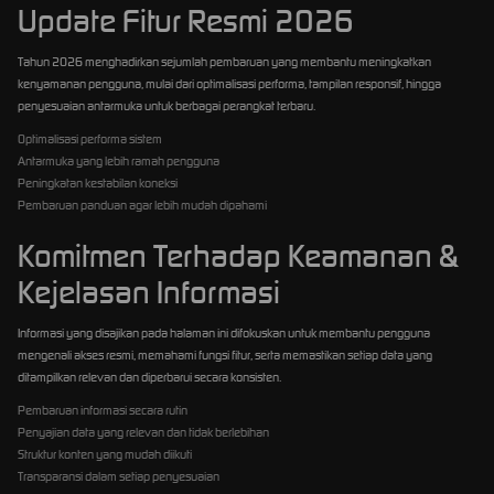
Update Fitur Resmi 2026
Tahun 2026 menghadirkan sejumlah pembaruan yang membantu meningkatkan
kenyamanan pengguna, mulai dari optimalisasi performa, tampilan responsif, hingga
penyesuaian antarmuka untuk berbagai perangkat terbaru.
Optimalisasi performa sistem
Antarmuka yang lebih ramah pengguna
Peningkatan kestabilan koneksi
Pembaruan panduan agar lebih mudah dipahami
Komitmen Terhadap Keamanan &
Kejelasan Informasi
Informasi yang disajikan pada halaman ini difokuskan untuk membantu pengguna
mengenali akses resmi, memahami fungsi fitur, serta memastikan setiap data yang
ditampilkan relevan dan diperbarui secara konsisten.
Pembaruan informasi secara rutin
Penyajian data yang relevan dan tidak berlebihan
Struktur konten yang mudah diikuti
Transparansi dalam setiap penyesuaian