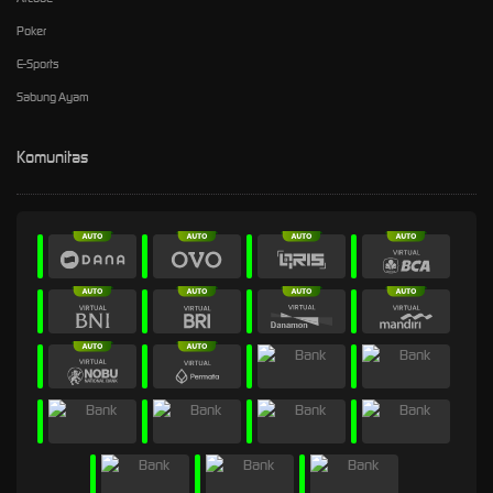
Poker
E-Sports
Sabung Ayam
Komunitas