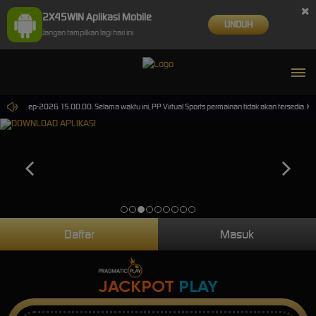
×
2X45WIN Aplikasi Mobile
UNDUH
Jangan tampilkan lagi hari ini
ai 30-Sep-2026 15.00.00. Selama waktu ini, PP Virtual Sports permainan tidak akan tersedia. 
Daftar
Masuk
JACKPOT
PLAY