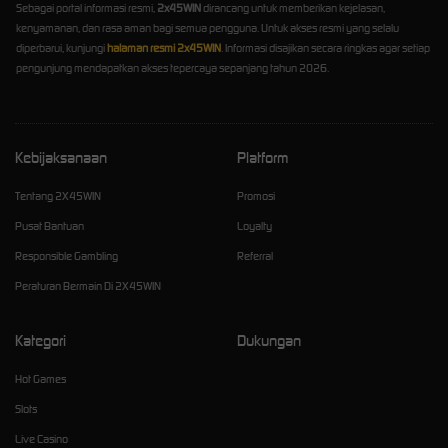
Sebagai portal informasi resmi,
2x45WIN
dirancang untuk memberikan kejelasan,
kenyamanan, dan rasa aman bagi semua pengguna. Untuk akses resmi yang selalu
diperbarui, kunjungi
halaman resmi 2x45WIN
. Informasi disajikan secara ringkas agar setiap
pengunjung mendapatkan akses tepercaya sepanjang tahun 2026.
Kebijaksanaan
Platform
Tentang 2X45WIN
Promosi
Pusat Bantuan
Loyalty
Responsible Gambling
Referral
Peraturan Bermain Di 2X45WIN
Kategori
Dukungan
Hot Games
Slots
Live Casino