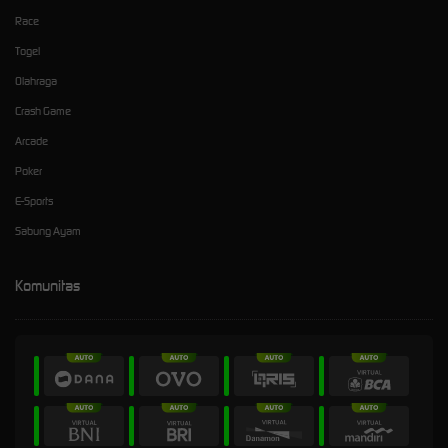
Race
Togel
Olahraga
Crash Game
Arcade
Poker
E-Sports
Sabung Ayam
Komunitas