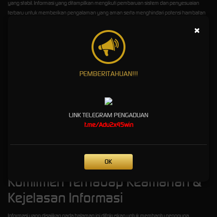
yang stabil. Informasi yang ditampilkan mengikuti pembaruan sistem dan penyesuaian
terbaru untuk memberikan pengalaman yang aman serta menghindari potensi hambatan
saat mengakses layanan.
×
Setiap tautan yang disediakan melalui halaman ini telah melalui proses pengecekan
berkala untuk memastikan kelayakan akses dan keamanan teknisnya. Dengan cara ini,
pengguna tidak perlu khawatir terkait link yang kadaluwarsa atau tidak dapat diakses.
PEMBERITAHUAN!!!
Update Fitur Resmi 2026
Tahun 2026 menghadirkan sejumlah pembaruan yang membantu meningkatkan
kenyamanan pengguna, mulai dari optimalisasi performa, tampilan responsif, hingga
LINK TELEGRAM PENGADUAN
penyesuaian antarmuka untuk berbagai perangkat terbaru.
t.me/Adu2x45win
Optimalisasi performa sistem
Antarmuka yang lebih ramah pengguna
Peningkatan kestabilan koneksi
Pembaruan panduan agar lebih mudah dipahami
OK
Komitmen Terhadap Keamanan &
Kejelasan Informasi
Informasi yang disajikan pada halaman ini difokuskan untuk membantu pengguna